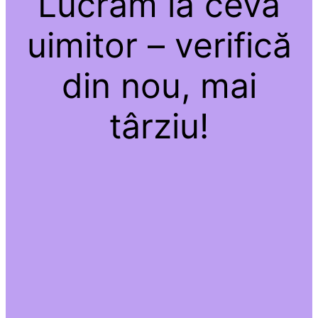
Lucrăm la ceva
uimitor – verifică
din nou, mai
târziu!