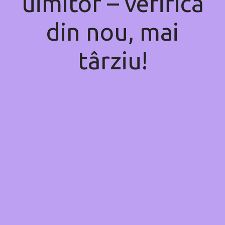
uimitor – verifică
din nou, mai
târziu!