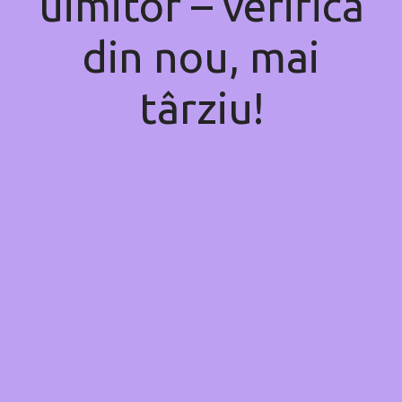
uimitor – verifică
din nou, mai
târziu!