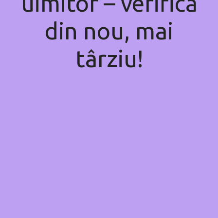
uimitor – verifică
din nou, mai
târziu!