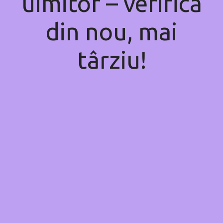
uimitor – verifică
din nou, mai
târziu!