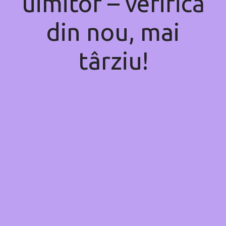
uimitor – verifică
din nou, mai
târziu!