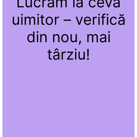
Lucrăm la ceva
uimitor – verifică
din nou, mai
târziu!