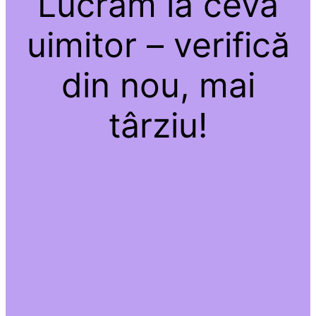
Lucrăm la ceva
uimitor – verifică
din nou, mai
târziu!