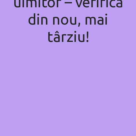
uimitor – verifică
din nou, mai
târziu!