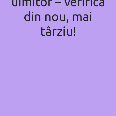
uimitor – verifică
din nou, mai
târziu!