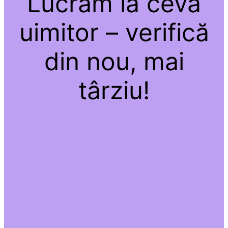
Lucrăm la ceva
uimitor – verifică
din nou, mai
târziu!