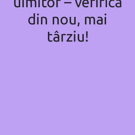
uimitor – verifică
din nou, mai
târziu!