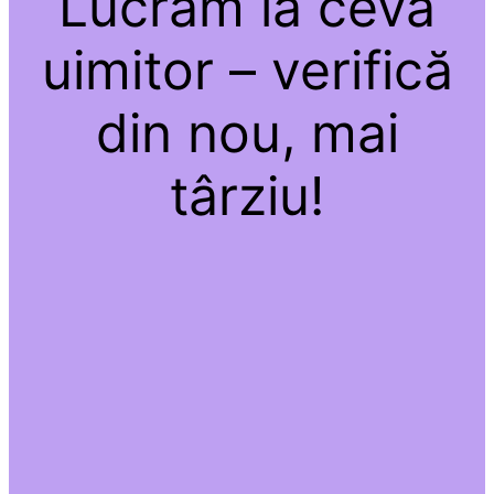
Lucrăm la ceva
uimitor – verifică
din nou, mai
târziu!