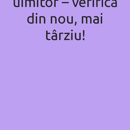
uimitor – verifică
din nou, mai
târziu!