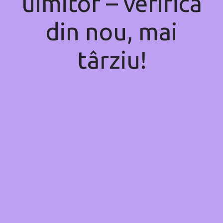
uimitor – verifică
din nou, mai
târziu!