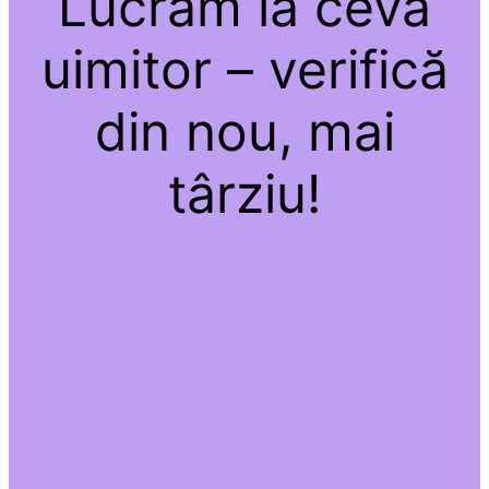
Lucrăm la ceva
uimitor – verifică
din nou, mai
târziu!